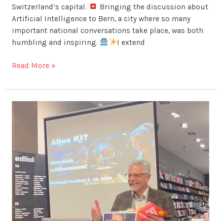
Switzerland’s capital.
Bringing the discussion about
Artificial Intelligence to Bern, a city where so many
important national conversations take place, was both
humbling and inspiring.
I extend
Read More »
AI
Insights
in
Aarau
–
A
Special
Evening
on
Home