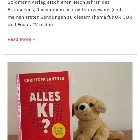
Goldmann Verlag erschienen! Nach Jahren des
Erforschens, Recherchierens und Interviewens (seit
meinen ersten Sendungen zu diesem Thema für ORF, BR
und Focus-TV in den
Read More »
Doggy-
Dogg
liest
das
KI-
Buch