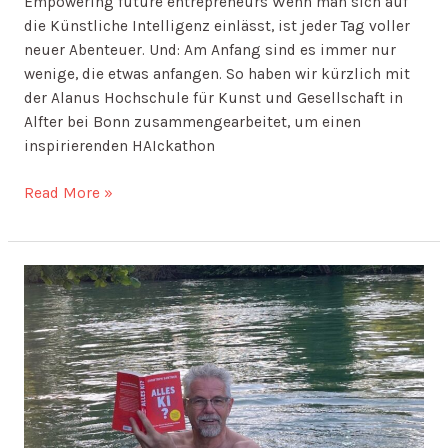
Empowering future entrepreneurs Wenn man sich auf
die Künstliche Intelligenz einlässt, ist jeder Tag voller
neuer Abenteuer. Und: Am Anfang sind es immer nur
wenige, die etwas anfangen. So haben wir kürzlich mit
der Alanus Hochschule für Kunst und Gesellschaft in
Alfter bei Bonn zusammengearbeitet, um einen
inspirierenden HAIckathon
Read More »
Ein
Buch
taucht
auf