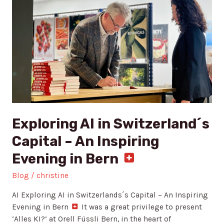
AI
in
Switzerland
´s
Capital
–
An
Inspiring
Evening
in
Exploring AI in Switzerland´s
Bern
Capital – An Inspiring
Evening in Bern
Blog
/
christine
AI Exploring AI in Switzerlands´s Capital – An Inspiring
Evening in Bern
It was a great privilege to present
‘Alles KI?’ at Orell Füssli Bern, in the heart of