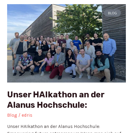
Unser
HAIkathon
an
der
Alanus
Hochschule:
Unser HAIkathon an der
Alanus Hochschule:
Blog
/
edris
Unser HAIkathon an der Alanus Hochschule: