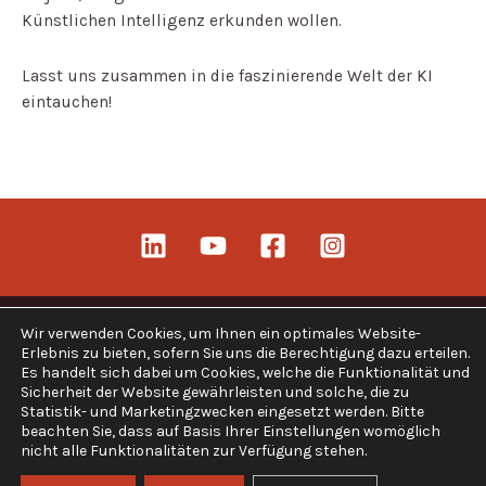
Künstlichen Intelligenz erkunden wollen.
Lasst uns zusammen in die faszinierende Welt der KI
eintauchen!
Wir verwenden Cookies, um Ihnen ein optimales Website-
Erlebnis zu bieten, sofern Sie uns die Berechtigung dazu erteilen.
Es handelt sich dabei um Cookies, welche die Funktionalität und
Copyright © 2026 Alles KI
Sicherheit der Website gewährleisten und solche, die zu
Statistik- und Marketingzwecken eingesetzt werden. Bitte
Impressum
beachten Sie, dass auf Basis Ihrer Einstellungen womöglich
Datenschutzerklärung
nicht alle Funktionalitäten zur Verfügung stehen.