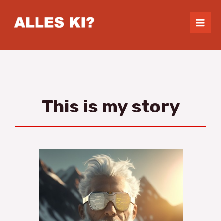
Skip
Mai
to
Men
content
This is my story