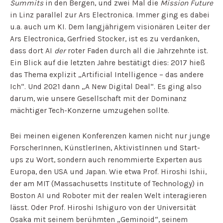
Summits
in den Bergen, und zwei Mal die
Mission Future
in Linz parallel zur Ars Electronica. Immer ging es dabei
u.a. auch um KI. Dem langjährigem visionären Leiter der
Ars Electronica, Gerfried Stocker, ist es zu verdanken,
dass dort AI
der
roter Faden durch all die Jahrzehnte ist.
Ein Blick auf die letzten Jahre bestätigt dies: 2017 hieß
das Thema explizit „Artificial Intelligence – das andere
Ich“. Und 2021 dann „A New Digital Deal“. Es ging also
darum, wie unsere Gesellschaft mit der Dominanz
mächtiger Tech-Konzerne umzugehen sollte.
Bei meinen eigenen Konferenzen kamen nicht nur junge
ForscherInnen, KünstlerInen, AktivistInnen und Start-
ups zu Wort, sondern auch renommierte Experten aus
Europa, den USA und Japan. Wie etwa Prof. Hiroshi Ishii,
der am MIT (Massachusetts Institute of Technology) in
Boston AI und Roboter mit der realen Welt interagieren
lässt. Oder Prof. Hiroshi Ishiguro von der Universität
Osaka mit seinem berühmten „Geminoid“, seinem