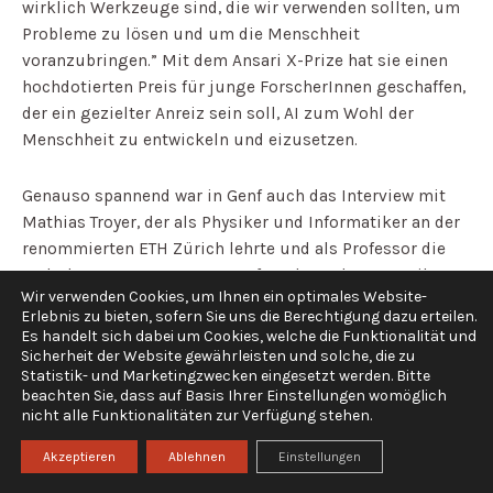
wirklich Werkzeuge sind, die wir verwenden sollten, um
Probleme zu lösen und um die Menschheit
voranzubringen.” Mit dem Ansari X-Prize hat sie einen
hochdotierten Preis für junge ForscherInnen geschaffen,
der ein gezielter Anreiz sein soll, AI zum Wohl der
Menschheit zu entwickeln und eizusetzen.
Genauso spannend war in Genf auch das Interview mit
Mathias Troyer, der als Physiker und Informatiker an der
renommierten ETH Zürich lehrte und als Professor die
Welt der Quantencomputer erforscht und vorantreibt.
Wir verwenden Cookies, um Ihnen ein optimales Website-
Mittlerweile arbeitet er aber in den USA für Microsoft an
Erlebnis zu bieten, sofern Sie uns die Berechtigung dazu erteilen.
Supercomputern. Microsoft hat ja bekanntlich bisher 12
Es handelt sich dabei um Cookies, welche die Funktionalität und
Mrd. (!) US$ in OpenAI investiert, also in die Organisation,
Sicherheit der Website gewährleisten und solche, die zu
Statistik- und Marketingzwecken eingesetzt werden. Bitte
die u.a. Chat-GPT und Dall-E anbietet und die daher einen
beachten Sie, dass auf Basis Ihrer Einstellungen womöglich
gigantischen Bedarf an Computerleistung hat. Dies wird
nicht alle Funktionalitäten zur Verfügung stehen.
eine von Jahr zu Jahr wachsende Herausforderung
Akzeptieren
Ablehnen
Einstellungen
werden, sobald mehr und mehr Menschen KI und die
dahinterliegende Rechenpower benutzen, etwa um